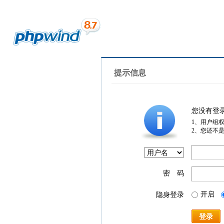
提示信息
您没有登
1、用户组
2、您还不
密 码
开启
隐身登录
登录