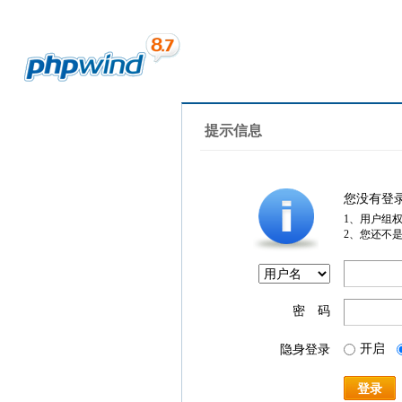
提示信息
您没有登
1、用户组
2、您还不
密 码
开启
隐身登录
登录